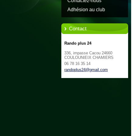
Contactez-nous
Adhésion au club
Contact
Rando plus 24
336, impasse Cacou 24660
COULOUNIEIX CHAMIERS
06 78 16 35 14
randoplu
s24@gmai
l.com