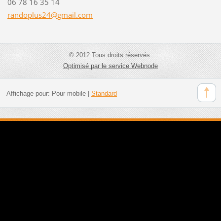
06 78 16 35 14
randoplu
s24@gmai
l.com
© 2012 Tous droits réservés.
Optimisé par le service Webnode
Affichage pour:
Pour mobile
|
Standard