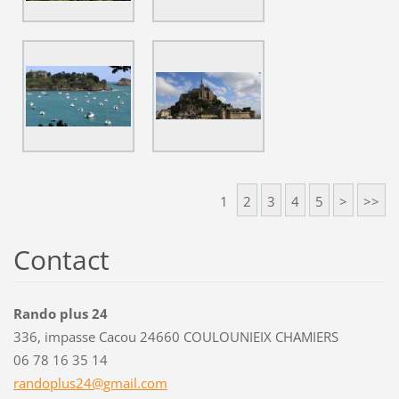
1
2
3
4
5
>
>>
Contact
Rando plus 24
336, impasse Cacou 24660 COULOUNIEIX CHAMIERS
06 78 16 35 14
randoplu
s24@gmai
l.com